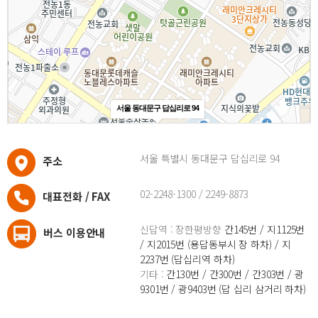
서울 동대문구 답십리로 94
서울 특별시 동대문구 답십리로 94
주소
02-2248-1300 / 2249-8873
대표전화 / FAX
신답역 : 장한평방향
간145번 / 지1125번
버스 이용안내
/ 지2015번 (용답동부시 장 하차) / 지
2237번 (답십리역 하차)
기타 :
간130번 / 간300번 / 간303번 / 광
9301번 / 광9403번 (답 십리 삼거리 하차)