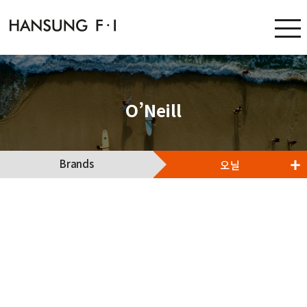
O’Neill
Brands
오닐